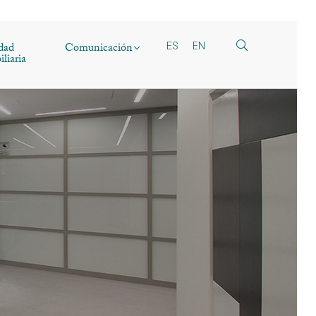
dad
Comunicación
ES
EN
liaria