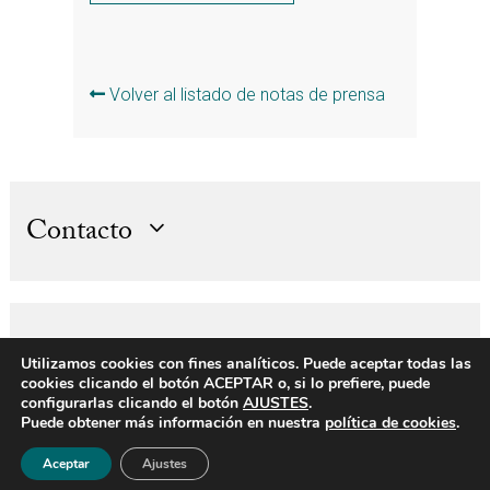
Volver al listado de notas de prensa
Contacto
Dirección
Utilizamos cookies con fines analíticos. Puede aceptar todas las
cookies clicando el botón ACEPTAR o, si lo prefiere, puede
configurarlas clicando el botón
AJUSTES
.
Puede obtener más información en nuestra
política de cookies
.
© 2026 Corporación Financiera Alba. Todos los derechos reservados.
Aceptar
Ajustes
Política de Cookies
Condiciones de uso y privacidad
Mapa web