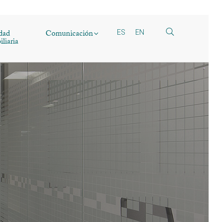
dad
Comunicación
ES
EN
liaria